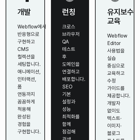
개발
런칭
유지보수
교육
Webflow에서
크로스
반응형으로
브라우저
Webflow
구현하고
QA
Editor
CMS
테스트
사용법을
컬렉션을
후
실습
세팅합니다.
도메인을
중심으로
애니메이션,
연결하고
교육하고
인터랙션,
배포합니다.
수정
폼
SEO
가이드를
연동까지
기본
제공합니다.
꼼꼼하게
설정과
개발자
적용해
성능
없이도
완성된
최적화를
텍스트·
경험을
함께
이미지·
구현합니다.
점검해
블로그
검색