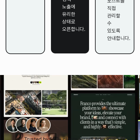
포스트를
노출에
직접
유리한
관리할
상태로
수
오픈합니다.
있도록
안내합니다.
웹사이트가 달라지면,
비즈니스가 달라집니다.
Trusted by 500+ clients across industries