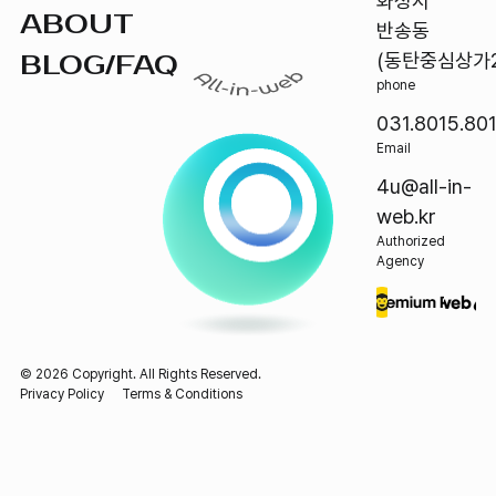
화성시
ABOUT
반송동
BLOG/FAQ
(동탄중심상가2
phone
031.8015.80
Email
4u@all-in-
web.kr
Authorized
Agency
©
2026
Copyright. All Rights Reserved.
Privacy Policy
Terms & Conditions