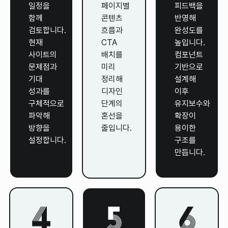
일정을
페이지별
피드백을
함께
콘텐츠
반영해
검토합니다.
흐름과
완성도를
현재
CTA
높입니다.
사이트의
배치를
컴포넌트
문제점과
미리
기반으로
기대
정리해
설계해
성과를
디자인
이후
구체적으로
단계의
유지보수와
파악해
혼선을
확장이
방향을
줄입니다.
용이한
설정합니다.
구조를
만듭니다.