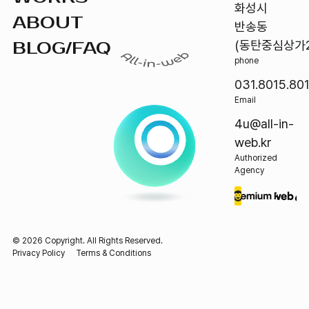
화성시
ABOUT
반송동
BLOG/FAQ
(동탄중심상가2
phone
031.8015.80
Email
4u@all-in-
web.kr
Authorized
Agency
©
2026
Copyright. All Rights Reserved.
Privacy Policy
Terms & Conditions