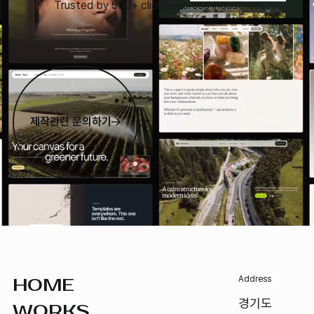
Trusted by 500+ clients across industries
제작관련 문의하기
Footer
Address
HOME
경기도
WORKS